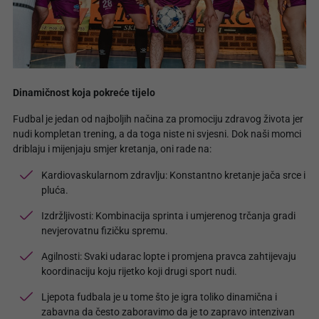
Dinamičnost koja pokreće tijelo
Fudbal je jedan od najboljih načina za promociju zdravog života jer
nudi kompletan trening, a da toga niste ni svjesni. Dok naši momci
driblaju i mijenjaju smjer kretanja, oni rade na:
Kardiovaskularnom zdravlju: Konstantno kretanje jača srce i
pluća.
Izdržljivosti: Kombinacija sprinta i umjerenog trčanja gradi
nevjerovatnu fizičku spremu.
Agilnosti: Svaki udarac lopte i promjena pravca zahtijevaju
koordinaciju koju rijetko koji drugi sport nudi.
Ljepota fudbala je u tome što je igra toliko dinamična i
zabavna da često zaboravimo da je to zapravo intenzivan