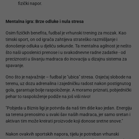
fizički napor.
Mentalna igra: Brze odluke i nula stresa
Osim fizičkih benefita, fudbal je vrhunski trening za mozak. Kao
timski sport, on od igrača zahtijeva strateško razmišljanje i
donošenje odluka u djeliću sekunde. Ta mentalna agilnost je nešto
što naši uposlenici prenose i u svakodnevne radne zadatke - od
preciznosti u šivanju madraca do inovacija u dizajnu sistema za
spavanje.
Ono što je najvažnije – fudbal je "ubica" stresa. Osjećaj slobode na
terenu, uz dozu adrenalina i zajedničku radost nakon postignutog
gola, garantuje bolje raspoloženje. A moramo priznati, pobjednički
pehar to raspoloženje podiže na još viši nivo!
"Pobjeda u Biznis ligi je potvrda da naš tim diše kao jedan. Energiju
sa terena prenosimo u svaki šav naših madraca, jer samo sretan i
aktivan tim može kreirati proizvode koji donose sretne snove."
Nakon ovakvih sportskih napora, tijelu je potreban vrhunski