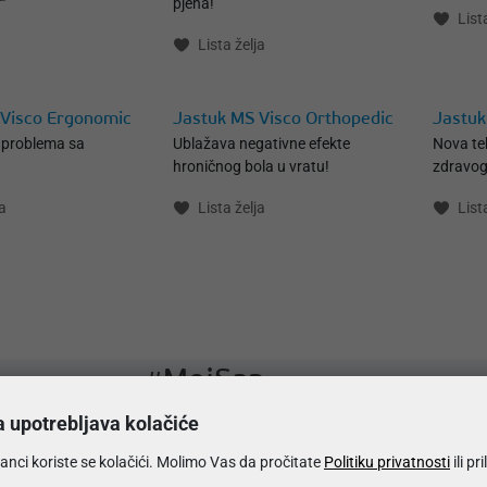
pjena!
List
Lista želja
 Visco Ergonomic
Jastuk MS Visco Orthopedic
Jastuk
problema sa
Ublažava negativne efekte
Nova teh
hroničnog bola u vratu!
zdravog
a
Lista želja
List
#MojSan
a upotrebljava kolačiće
Zapratite nas na društvenim mrežama.
anci koriste se kolačići. Molimo Vas da pročitate
Politiku privatnosti
ili pr