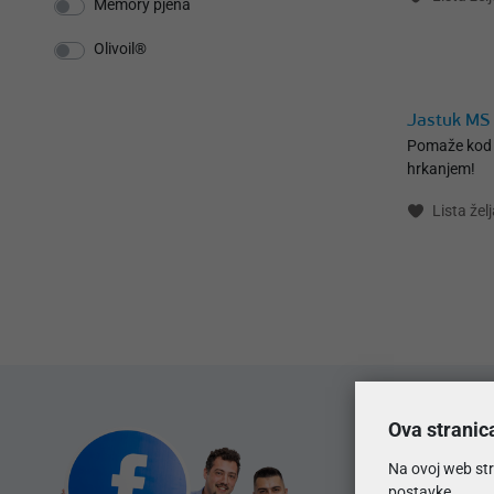
Memory pjena
Olivoil®
Jastuk MS
Pomaže kod 
hrkanjem!
Lista želj
Ova stranic
Na ovoj web str
postavke.