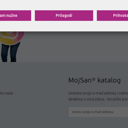
ćam nužne
Prilagodi
Prihvat
MojSan® katalog
ite naše
Unesite svoju e-mail adresu i od
direktno u svoj inbox. Istražite p