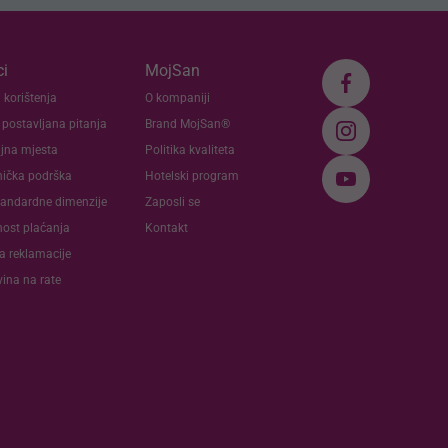
i
MojSan
 korištenja
O kompaniji
 postavljana pitanja
Brand MojSan®
jna mjesta
Politika kvaliteta
nička podrška
Hotelski program
andardne dimenzije
Zaposli se
nost plaćanja
Kontakt
va reklamacije
ina na rate