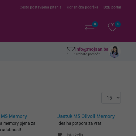
Često postavljena pitanja
Korisnička podrška
B2B portal
0
0
info@mojsan.ba
Trebate pomoć?
k MS Memory
Jastuk MS Olivoil Memory
na memory pjena za
Idealna potpora za vrat!
 udobnost!
Lista želja