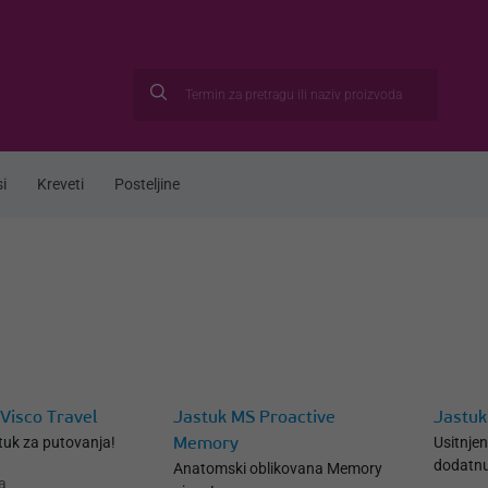
i
Kreveti
Posteljine
Visco Travel
Jastuk MS Proactive
Jastu
uk za putovanja!
Usitnje
Memory
dodatnu
Anatomski oblikovana Memory
a