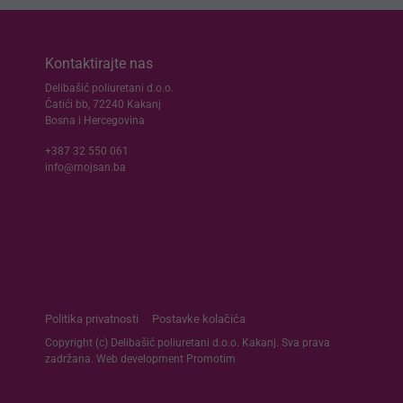
Kontaktirajte nas
Delibašić poliuretani d.o.o.
Ćatići bb, 72240 Kakanj
Bosna i Hercegovina
+387 32 550 061
info@mojsan.ba
Politika privatnosti
Postavke kolačića
Copyright (c) Delibašić poliuretani d.o.o. Kakanj. Sva prava
zadržana. Web development
Promotim