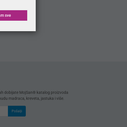
am sve
mah dobijate MojSan® katalog proizvoda
onudu madraca, kreveta, jastuka i više.
Pošalji