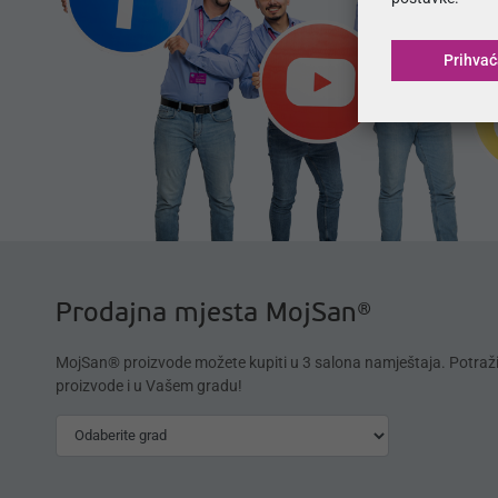
Prihva
Prodajna mjesta MojSan®
MojSan® proizvode možete kupiti u 3 salona namještaja. Potraž
proizvode i u Vašem gradu!