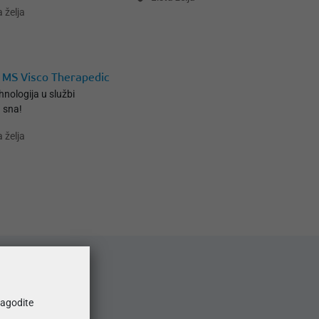
a želja
 MS Visco Therapedic
nologija u službi
 sna!
a želja
ilagodite