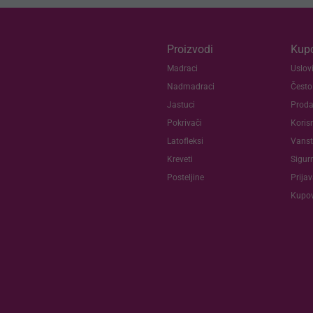
Proizvodi
Kupc
Madraci
Uslovi
Nadmadraci
Često
Jastuci
Proda
Pokrivači
Koris
Latofleksi
Vanst
Kreveti
Sigur
Posteljine
Prija
Kupov