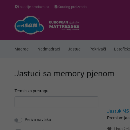
Lokacije prodavnica
Katalog proizvoda
Madraci
Nadmadraci
Jastuci
Pokrivači
Latofleks
Jastuci sa memory pjenom
Termin za pretragu
Jastuk MS 
Premium jast
Periva navlaka
Lista želj