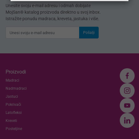
Unesite svoju e-mail adresu i odmah dobijate
MojSan® katalog proizvoda direktno u svoj inbox.
Istražite ponudu madraca, kreveta, jastuka i više.
Pošalji
Proizvodi
Madraci
Nadmadraci
Jastuci
Pokrivači
Latofleksi
Kreveti
Posteljine