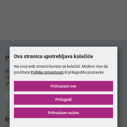
Ova stranica upotrebljava kolačiće
Prodajna mjesta MojSan®
Na ovoj web stranci koriste se kolačići. Molimo Vas da
MojSan® proizvode možete kupiti u 3 salona
pročitate
Politiku privatnosti
ili prilagodite postavke.
namještaja. Potražite naše proizvode i u Vašem
gradu!
Prihvatam sve
Prilagodi
Prihvaćam nužne
MojSan® katalog