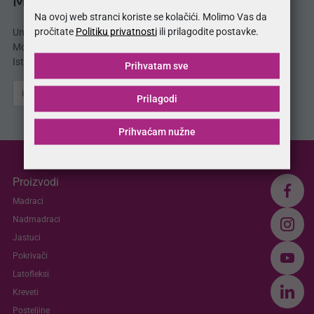
MojSan® katalog
Na ovoj web stranci koriste se kolačići. Molimo Vas da
pročitate
Politiku privatnosti
ili prilagodite postavke.
Unesite svoju e-mail adresu i odmah dobijate
MojSan® katalog proizvoda direktno u svoj inbox.
Istražite ponudu madraca, kreveta, jastuka i više.
Prihvatam sve
Pošalji
Prilagodi
Prihvaćam nužne
Proizvodi
Madraci
Nadmadraci
Jastuci
Pokrivači
Latofleksi
Kreveti
Posteljine