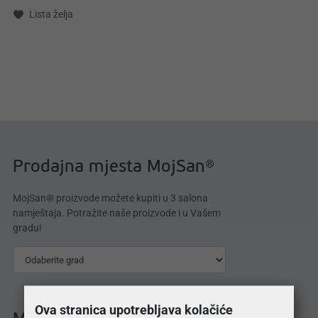
Lista želja
Prodajna mjesta MojSan®
MojSan® proizvode možete kupiti u 3 salona
namještaja. Potražite naše proizvode i u Vašem
gradu!
Ova stranica upotrebljava kolačiće