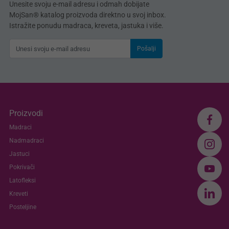
Unesite svoju e-mail adresu i odmah dobijate
MojSan® katalog proizvoda direktno u svoj inbox.
Istražite ponudu madraca, kreveta, jastuka i više.
Pošalji
Proizvodi
Madraci
Nadmadraci
Jastuci
Pokrivači
Latofleksi
Kreveti
Posteljine