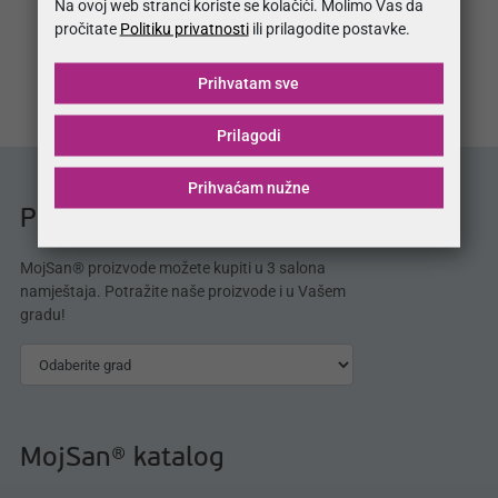
Na ovoj web stranci koriste se kolačići. Molimo Vas da
pročitate
Politiku privatnosti
ili prilagodite postavke.
Prihvatam sve
Prilagodi
Prihvaćam nužne
Prodajna mjesta MojSan®
MojSan® proizvode možete kupiti u 3 salona
namještaja. Potražite naše proizvode i u Vašem
gradu!
MojSan® katalog