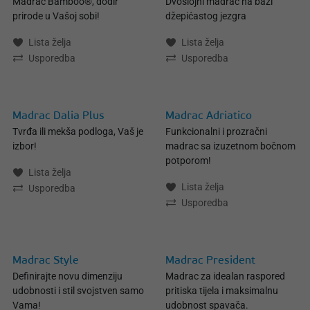
Madrac Bamboo®, dodir
Dvoslojni madrac na bazi
prirode u Vašoj sobi!
džepićastog jezgra
Lista želja
Lista želja
Usporedba
Usporedba
Madrac Dalia Plus
Madrac Adriatico
Tvrđa ili mekša podloga, Vaš je
Funkcionalni i prozračni
izbor!
madrac sa izuzetnom bočnom
potporom!
Lista želja
Lista želja
Usporedba
Usporedba
Madrac Style
Madrac President
Definirajte novu dimenziju
Madrac za idealan raspored
udobnosti i stil svojstven samo
pritiska tijela i maksimalnu
Vama!
udobnost spavača.