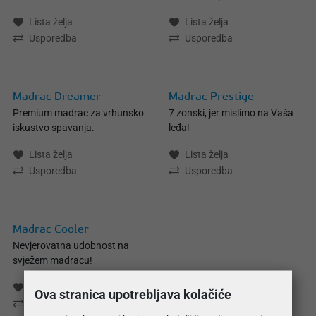
Lista želja
Lista želja
Usporedba
Usporedba
Madrac Dreamer
Madrac Prestige
Premium madrac za vrhunsko
7 zonski, jer mislimo na Vaša
iskustvo spavanja.
leđa!
Lista želja
Lista želja
Usporedba
Usporedba
Madrac Cooler
Nevjerovatna udobnost na
svježem madracu!
Lista želja
Ova stranica upotrebljava kolačiće
Usporedba