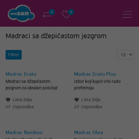
0
0
Madraci sa džepićastom jezgrom
Filteri
Madrac Erato
Madrac Erato Plus
Madrac sa džepićastim
Izbor koji kupci vrlo rado
jezgrom za idealan položaj!
preferiraju
Lista želja
Lista želja
Usporedba
Usporedba
Madrac Bamboo
Madrac Olea