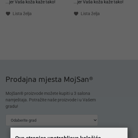
...jer Vaša koža kaže tako!
...jer Vaša koža kaže tako!
Lista želja
Lista želja
Prodajna mjesta MojSan®
MojSan® proizvode možete kupiti u 3 salona
namještaja. Potražite naše proizvode i u Vašem
gradu!
Ova stranica upotrebljava kolačiće