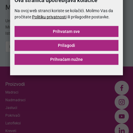
MojSan® katalog
Na ovoj web stranci koriste se kolačići. Molimo Vas da
pročitate
Politiku privatnosti
ili prilagodite postavke.
Unesite svoju e-mail adresu i odmah dobijate
MojSan® katalog proizvoda direktno u svoj inbox.
Prihvatam sve
Istražite ponudu madraca, kreveta, jastuka i više.
Prilagodi
Pošalji
Prihvaćam nužne
Proizvodi
Madraci
Nadmadraci
Jastuci
Pokrivači
Latofleksi
Kreveti