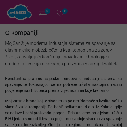
0
0
O kompaniji
MojSan® je moderna industrija sistema za spavanje sa
glavnim ciljem obezbjeđenja kvalitetnog sna za zdrav
život, zahvaljujući korištenju inovativne tehnologije i
modernih rješenja u kreiranju proizvoda visokog kvaliteta.
Konstantno pratimo svjetske trendove u industriji sistema za
spavanje, te fokusirajući se na potrebe tržišta nastojimo razviti
povjerenje naših kupaca prema vrijednostima koje kreiramo.
MojSan® je brand koji je sinonim za pojam "domaće a kvalitetno" i u
vlasništvu je kompanije Delibašić poliuretani d.o.o. iz Kaknja, gdje
se nalaze i naši proizvodni pogoni. Prisutni smo na cijelom tržištu
BiH i jedan smo od lidera na polju proizvodnje sistema za spavanje
sa ciljem intenzivnijeg širenja na regionalnom nivou. U svojoj