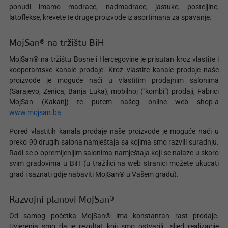
ponudi imamo madrace, nadmadrace, jastuke, posteljine,
latoflekse, krevete te druge proizvode iz asortimana za spavanje.
MojSan® na tržištu BiH
MojSan® na tržištu Bosne i Hercegovine je prisutan kroz vlastite i
kooperantske kanale prodaje. Kroz vlastite kanale prodaje naše
proizvode je moguće naći u vlastitim prodajnim salonima
(Sarajevo, Zenica, Banja Luka), mobilnoj ("kombi") prodaji, Fabrici
MojSan (Kakanj) te putem našeg online web shop-a
www.mojsan.ba
Pored vlastitih kanala prodaje naše proizvode je moguće naći u
preko 90 drugih salona namještaja sa kojima smo razvili suradnju.
Radi se o opremljenijim salonima namještaja koji se nalaze u skoro
svim gradovima u BiH (u tražilici na web stranici možete ukucati
grad i saznati gdje nabaviti MojSan® u Vašem gradu).
Razvojni planovi MojSan®
Od samog početka MojSan® ima konstantan rast prodaje.
Uvjerenja smo da je rezultat koji smo ostvarili sljed realizacije