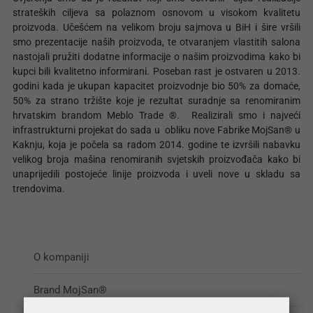
strateških ciljeva sa polaznom osnovom u visokom kvalitetu
proizvoda. Učešćem na velikom broju sajmova u BiH i šire vršili
smo prezentacije naših proizvoda, te otvaranjem vlastitih salona
nastojali pružiti dodatne informacije o našim proizvodima kako bi
kupci bili kvalitetno informirani. Poseban rast je ostvaren u 2013.
godini kada je ukupan kapacitet proizvodnje bio 50% za domaće,
50% za strano tržište koje je rezultat suradnje sa renomiranim
hrvatskim brandom Meblo Trade ®. Realizirali smo i najveći
infrastrukturni projekat do sada u obliku nove Fabrike MojSan® u
Kaknju, koja je počela sa radom 2014. godine te izvršili nabavku
velikog broja mašina renomiranih svjetskih proizvođača kako bi
unaprijedili postojeće linije proizvoda i uveli nove u skladu sa
trendovima.
O kompaniji
Brand MojSan®