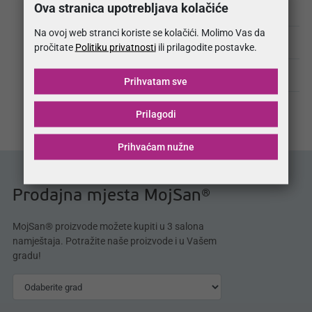
Ova stranica upotrebljava kolačiće
Politika kvaliteta
Na ovoj web stranci koriste se kolačići. Molimo Vas da
Hotelski program
pročitate
Politiku privatnosti
ili prilagodite postavke.
Zaposli se
Prihvatam sve
Kontakt
Prilagodi
Prihvaćam nužne
Prodajna mjesta MojSan®
MojSan® proizvode možete kupiti u 3 salona
namještaja. Potražite naše proizvode i u Vašem
gradu!