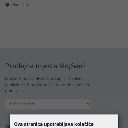
Lista želja
Prodajna mjesta MojSan®
MojSan® proizvode možete kupiti u 3 salona
namještaja. Potražite naše proizvode i u Vašem
gradu!
Ova stranica upotrebljava kolačiće