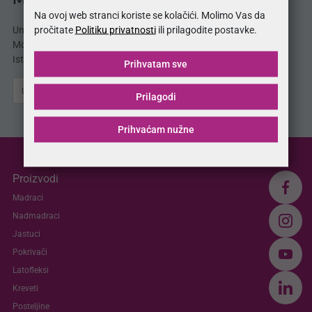
MojSan® katalog
Na ovoj web stranci koriste se kolačići. Molimo Vas da
pročitate
Politiku privatnosti
ili prilagodite postavke.
Unesite svoju e-mail adresu i odmah dobijate
MojSan® katalog proizvoda direktno u svoj inbox.
Istražite ponudu madraca, kreveta, jastuka i više.
Prihvatam sve
Pošalji
Prilagodi
Prihvaćam nužne
Proizvodi
Madraci
Nadmadraci
Jastuci
Pokrivači
Latofleksi
Kreveti
Posteljine