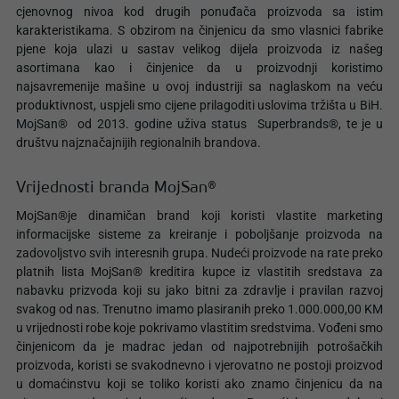
cjenovnog nivoa kod drugih ponuđača proizvoda sa istim
karakteristikama. S obzirom na činjenicu da smo vlasnici fabrike
pjene koja ulazi u sastav velikog dijela proizvoda iz našeg
asortimana kao i činjenice da u proizvodnji koristimo
najsavremenije mašine u ovoj industriji sa naglaskom na veću
produktivnost, uspjeli smo cijene prilagoditi uslovima tržišta u BiH.
MojSan® od 2013. godine uživa status Superbrands®, te je u
društvu najznačajnijih regionalnih brandova.
Vrijednosti branda MojSan®
MojSan®je dinamičan brand koji koristi vlastite marketing
informacijske sisteme za kreiranje i poboljšanje proizvoda na
zadovoljstvo svih interesnih grupa. Nudeći proizvode na rate preko
platnih lista MojSan® kreditira kupce iz vlastitih sredstava za
nabavku prizvoda koji su jako bitni za zdravlje i pravilan razvoj
svakog od nas. Trenutno imamo plasiranih preko 1.000.000,00 KM
u vrijednosti robe koje pokrivamo vlastitim sredstvima. Vođeni smo
činjenicom da je madrac jedan od najpotrebnijih potrošačkih
proizvoda, koristi se svakodnevno i vjerovatno ne postoji proizvod
u domaćinstvu koji se toliko koristi ako znamo činjenicu da na