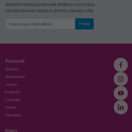
MojSan® katalog proizvoda direktno u svoj inbox.
Istražite ponudu madraca, kreveta, jastuka i više.
Pošalji
Proizvodi
Madraci
Nadmadraci
Jastuci
Pokrivači
Latofleksi
Kreveti
Posteljine
Kupci