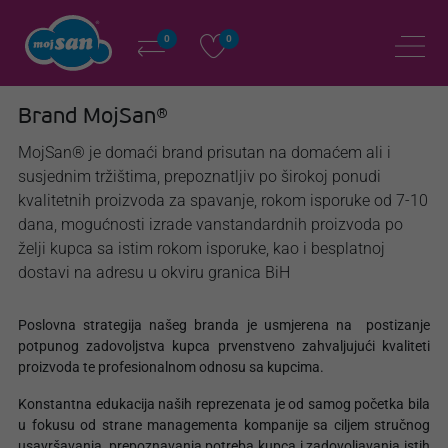
0
0
Brand MojSan®
MojSan® je domaći brand prisutan na domaćem ali i
susjednim tržištima, prepoznatljiv po širokoj ponudi
kvalitetnih proizvoda za spavanje, rokom isporuke od 7-10
dana, mogućnosti izrade vanstandardnih proizvoda po
želji kupca sa istim rokom isporuke, kao i besplatnoj
dostavi na adresu u okviru granica BiH
Poslovna strategija našeg branda je usmjerena na postizanje
potpunog zadovoljstva kupca prvenstveno zahvaljujući kvaliteti
proizvoda te profesionalnom odnosu sa kupcima.
Konstantna edukacija naših reprezenata je od samog početka bila
u fokusu od strane managementa kompanije sa ciljem stručnog
usavršavanja, prepoznavanja potreba kupca i zadovoljavanja istih