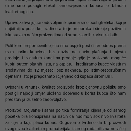
čime smo postigli efekat samosvjesnosti kupaca o bitnosti
kvalitetnog sna.
Upravo zahvaljujući zadovoljnim kupcima smo postigli efekat koji je
najbitniji u poslu koji radimo a to je preporuka i širenje pozitivnih
iskustava o našim proizvodima od strane samih korisnika istih.
Politikom preporučenih cijena smo uspjeli postići fer odnos prema
svim našim kupcima, bez obzira na način plaćanja i mjesto
prodaje. U vlastitim kanalima prodaje gdje je proizvode moguće
kupiti putem platnih lista, na otplatu, kreditiramo kupce vlastitim
sredstvima do 12 mjeseci bez naknada, po istim-preporučenim
cijenama, što je prepoznato i cijenjeno od kupaca širom BiH.
Uvjereni u vrhunski kvalitet proizvoda kroz cjenovnu politiku smo
postigli najbolji omjer uloženo dobiveno u korist kupca što nam
predstavlja izuzetno zadovoljstvo.
Proizvodi MojSan® i sama politika formiranja cijena je od samog
početka bila koncipirana na način da nudimo visok nivo kvaliteta
za cijenu koju plaća kupac. Odgovorno tvrdimo da bi proizvodi
ovog nivoa kvaliteta repromaterijala i samog rada bili znatno višeg