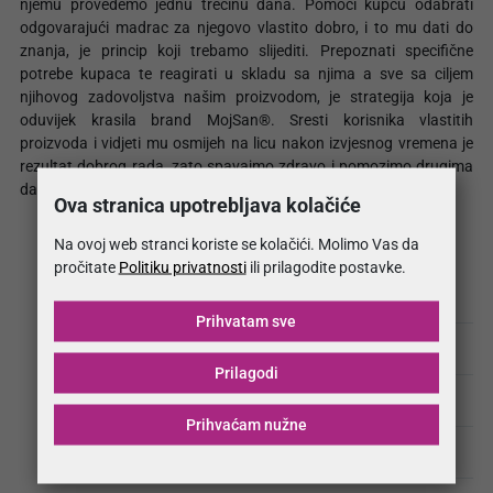
njemu provedemo jednu trećinu dana. Pomoći kupcu odabrati
odgovarajući madrac za njegovo vlastito dobro, i to mu dati do
znanja, je princip koji trebamo slijediti. Prepoznati specifične
potrebe kupaca te reagirati u skladu sa njima a sve sa ciljem
njihovog zadovoljstva našim proizvodom, je strategija koja je
oduvijek krasila brand MojSan®. Sresti korisnika vlastitih
proizvoda i vidjeti mu osmijeh na licu nakon izvjesnog vremena je
rezultat dobrog rada, zato spavajmo zdravo i pomozimo drugima
da rade to isto!
Ova stranica upotrebljava kolačiće
Na ovoj web stranci koriste se kolačići. Molimo Vas da
pročitate
Politiku privatnosti
ili prilagodite postavke.
O kompaniji
Prihvatam sve
Brand MojSan®
Prilagodi
Politika kvaliteta
Prihvaćam nužne
Hotelski program