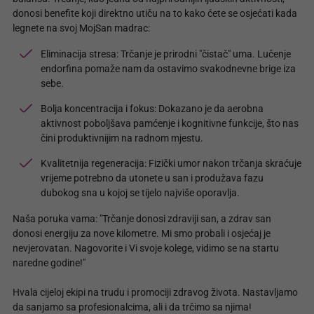
donosi benefite koji direktno utiču na to kako ćete se osjećati kada
legnete na svoj MojSan madrac:
Eliminacija stresa: Trčanje je prirodni "čistač" uma. Lučenje
endorfina pomaže nam da ostavimo svakodnevne brige iza
sebe.
Bolja koncentracija i fokus: Dokazano je da aerobna
aktivnost poboljšava pamćenje i kognitivne funkcije, što nas
čini produktivnijim na radnom mjestu.
Kvalitetnija regeneracija: Fizički umor nakon trčanja skraćuje
vrijeme potrebno da utonete u san i produžava fazu
dubokog sna u kojoj se tijelo najviše oporavlja.
Naša poruka vama: "Trčanje donosi zdraviji san, a zdrav san
donosi energiju za nove kilometre. Mi smo probali i osjećaj je
nevjerovatan. Nagovorite i Vi svoje kolege, vidimo se na startu
naredne godine!"
Hvala cijeloj ekipi na trudu i promociji zdravog života. Nastavljamo
da sanjamo sa profesionalcima, ali i da trčimo sa njima!