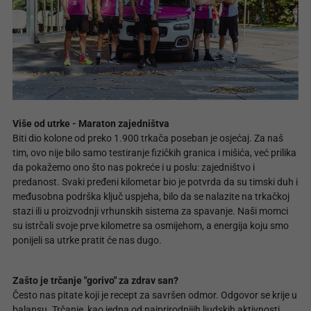
Više od utrke - Maraton zajedništva
Biti dio kolone od preko 1.900 trkača poseban je osjećaj. Za naš
tim, ovo nije bilo samo testiranje fizičkih granica i mišića, već prilika
da pokažemo ono što nas pokreće i u poslu: zajedništvo i
predanost. Svaki pređeni kilometar bio je potvrda da su timski duh i
međusobna podrška ključ uspjeha, bilo da se nalazite na trkačkoj
stazi ili u proizvodnji vrhunskih sistema za spavanje. Naši momci
su istrčali svoje prve kilometre sa osmijehom, a energija koju smo
ponijeli sa utrke pratit će nas dugo.
Zašto je trčanje "gorivo" za zdrav san?
Često nas pitate koji je recept za savršen odmor. Odgovor se krije u
balansu. Trčanje, kao jedna od najprirodnijih ljudskih aktivnosti,