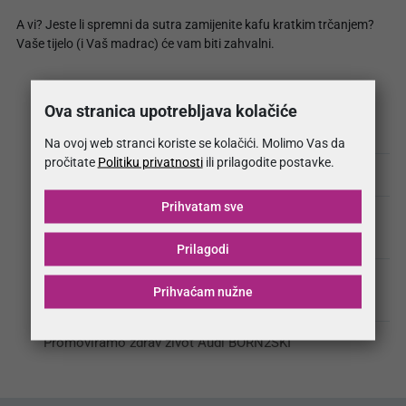
A vi? Jeste li spremni da sutra zamijenite kafu kratkim trčanjem?
Vaše tijelo (i Vaš madrac) će vam biti zahvalni.
Ova stranica upotrebljava kolačiće
MojSan madraci stigli na Visočicu
Na ovoj web stranci koriste se kolačići. Molimo Vas da
pročitate
Politiku privatnosti
ili prilagodite postavke.
Šta nas je Prenj naučio o zdravlju i snovima?
Prihvatam sve
Virtuozi na terenu i u proizvodnji: MojSan Dream Team
pokorio Biznis ligu!
Prilagodi
MojSan Team na AUDI B2B RUN: Prvi kilometri za jači
Prihvaćam nužne
tim i bolji san
Promoviramo zdrav život Audi BORN2SKI