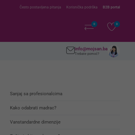
Često postavljena pitanja
Korisnička podrška
B2B portal
0
0
info@mojsan.ba
Trebate pomoć?
Sanjaj sa profesionalcima
Kako odabrati madrac?
Vanstandardne dimenzije