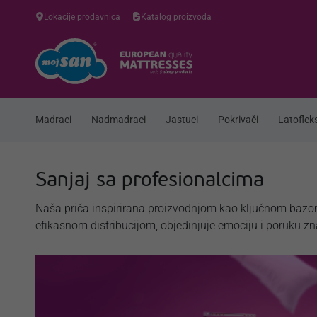
Lokacije prodavnica
Katalog proizvoda
Madraci
Nadmadraci
Jastuci
Pokrivači
Latofleks
Sanjaj sa profesionalcima
Naša priča inspirirana proizvodnjom kao ključnom bazo
efikasnom distribucijom, objedinjuje emociju i poruku zn