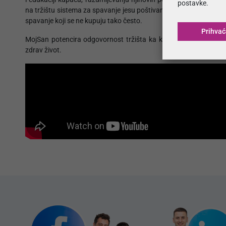
postavke.
na tržištu sistema za spavanje jesu poštivanja standarda u indust
spavanje koji se ne kupuju tako često.
Prihva
MojSan potencira odgovornost tržišta ka kreiranju proizvoda ko
zdrav život.