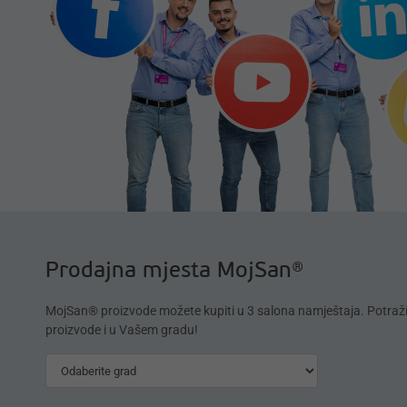
Prodajna mjesta MojSan®
MojSan® proizvode možete kupiti u 3 salona namještaja. Potraž
proizvode i u Vašem gradu!