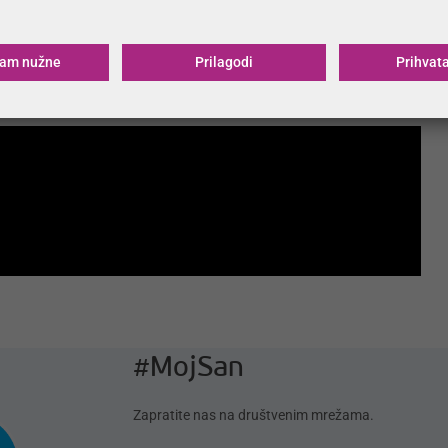
riji, što se vrlo često odrazi na loša iskustva korisnika proizvoda za
ćam nužne
Prilagodi
Prihvat
ji garantiraju dugoročnost i kvalitetnu podršku za kvalitetan san i
#MojSan
Zapratite nas na društvenim mrežama.