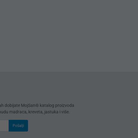
mah dobijate MojSan® katalog proizvoda
onudu madraca, kreveta, jastuka i više.
Pošalji