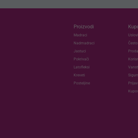
Proizvodi
Kupc
Madraci
Uslovi
Nadmadraci
Često
Jastuci
Proda
Pokrivači
Koris
Latofleksi
Vanst
Kreveti
Sigur
Posteljine
Prija
Kupov