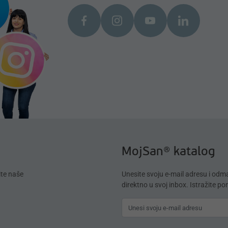
MojSan® katalog
ite naše
Unesite svoju e-mail adresu i od
direktno u svoj inbox. Istražite p