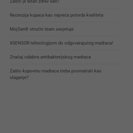
Zašto je bitan zdrav san?
Recenzija kupaca kao najveća potvrda kvaliteta
MojSan® stručni team savjetuje
XSENSOR tehnologijom do odgovarajućeg madraca!
Značaj odabira antibakterijskog madraca
Zašto kupovinu madraca treba posmatrati kao
ulaganje?