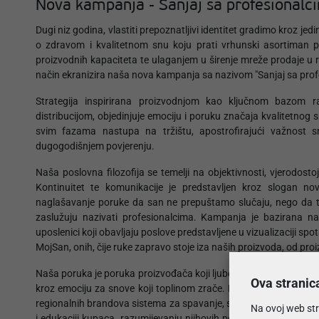
Nova kampanja - Sanjaj sa profesionalc
Dugi niz godina, vlastiti prepoznatljivi identitet gradimo kroz jed
o zdravom i kvalitetnom snu koju prati vrhunski asortiman p
proizvodnih kapaciteta te ulaganjem u širenje mreže prodaje u re
način ekranizira naša nova kampanja sa nazivom "Sanjaj sa prof
Strategija inspirirana proizvodnjom kao ključnom bazom r
distribucijom, objedinjuje emociju i poruku značaja kvalitetnog 
svim fazama nastupa na tržištu, apostrofirajući važnost 
dugogodišnjem povjerenju.
Naša poslovna filozofija se temelji na objektivnosti, vjerodost
Kontinuitet te komunikacije je predstavljen kroz slogan n
naglašavanje poruke da san ne prepuštamo slučaju, nego da t
zaslužuju nazivati profesionalcima. Kampanja je bazirana na
uposlenici koji obavljaju poslove predstavljene u vizualizaciji 
MojSan, onih, čije ruke zapravo stoje iza naših proizvoda, od pr
Naša poruka je poruka proizvođača koji ljubomorno čuva povjerenje
Ova stranic
kroz emociju za snove koji toplinom zrače. Kroz svoj strateški i 
regionalnih brandova sistema za spavanje, sa kontinuitetom od dv
Na ovoj web str
i edukaciji kupaca, razumijevanju njihovih potreba i kontinuira