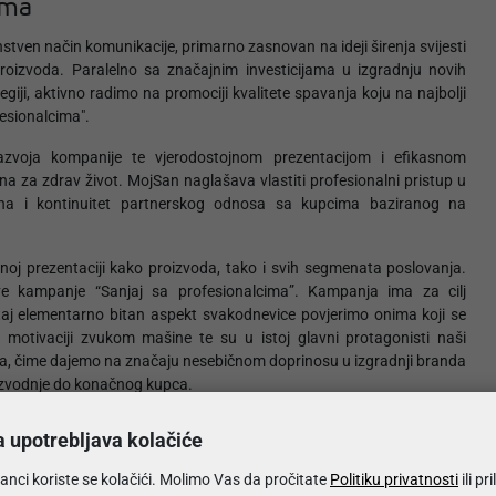
ima
instven način komunikacije, primarno zasnovan na ideji širenja svijesti
roizvoda. Paralelno sa značajnim investicijama u izgradnju novih
giji, aktivno radimo na promociji kvalitete spavanja koju na najbolji
esionalcima".
azvoja kompanije te vjerodostojnom prezentacijom i efikasnom
sna za zdrav život. MojSan naglašava vlastiti profesionalni pristup u
sna i kontinuitet partnerskog odnosa sa kupcima baziranog na
ojnoj prezentaciji kako proizvoda, tako i svih segmenata poslovanja.
ove kampanje “Sanjaj sa profesionalcima”. Kampanja ima za cilj
aj elementarno bitan aspekt svakodnevice povjerimo onima koji se
 motivaciji zvukom mašine te su u istoj glavni protagonisti naši
spota, čime dajemo na značaju nesebičnom doprinosu u izgradnji branda
oizvodnje do konačnog kupca.
 sticano godinama, od inspiracije do realizacije, profesionalno ali i
a upotrebljava kolačiće
profesionalni pristup oblikujemo viziju jednog od najprepoznatljivijih
ije decenije a koja se temelji, ne samo na promociji proizvoda, nego
anci koriste se kolačići. Molimo Vas da pročitate
Politiku privatnosti
ili pr
nom unaprijeđivanju korisničkog iskustva. Jedan od najvećih izazova