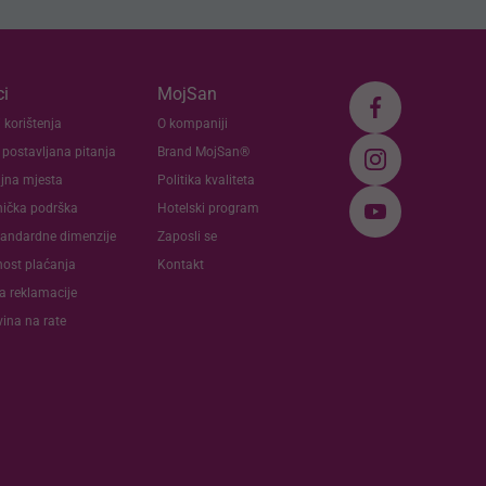
i
MojSan
 korištenja
O kompaniji
 postavljana pitanja
Brand MojSan®
jna mjesta
Politika kvaliteta
nička podrška
Hotelski program
andardne dimenzije
Zaposli se
nost plaćanja
Kontakt
va reklamacije
ina na rate