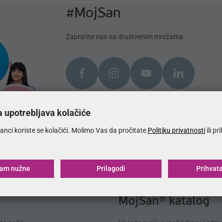
#MojSan
Zapratite nas na društvenim mrežama.
a upotrebljava kolačiće
anci koriste se kolačići. Molimo Vas da pročitate
Politiku privatnosti
ili pr
ćam nužne
Prilagodi
Prihvat
MojSan® katalog