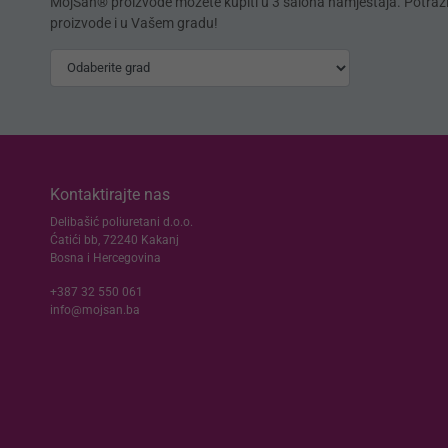
MojSan® proizvode možete kupiti u 3 salona namještaja. Potraž
proizvode i u Vašem gradu!
Kontaktirajte nas
Delibašić poliuretani d.o.o.
Ćatići bb, 72240 Kakanj
Bosna i Hercegovina
+387 32 550 061
info@mojsan.ba