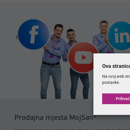
Ova stranic
Na ovoj web str
postavke.
Prihva
Prodajna mjesta MojSan®