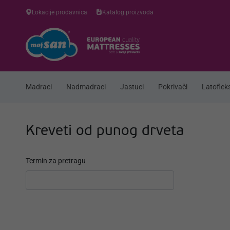
Lokacije prodavnica
Katalog proizvoda
Madraci
Nadmadraci
Jastuci
Pokrivači
Latofleks
Kreveti od punog drveta
Termin za pretragu