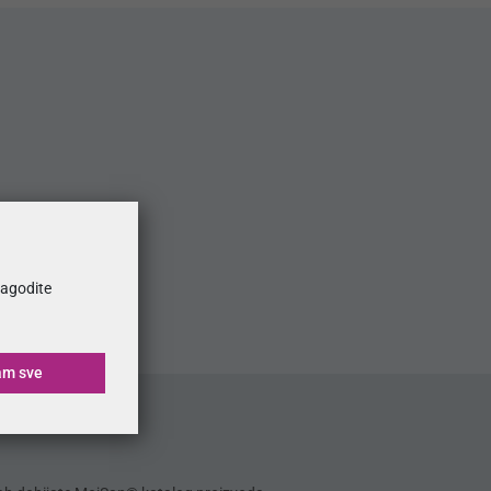
ilagodite
am sve