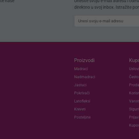
ite naše
Unesite svoju e-mail adresu i od
direktno u svoj inbox. Istražite p
Proizvodi
Kupc
Madraci
Uslovi
Nadmadraci
Često
Jastuci
Proda
Pokrivači
Koris
Latofleksi
Vanst
Kreveti
Sigur
Posteljine
Prija
Kupov