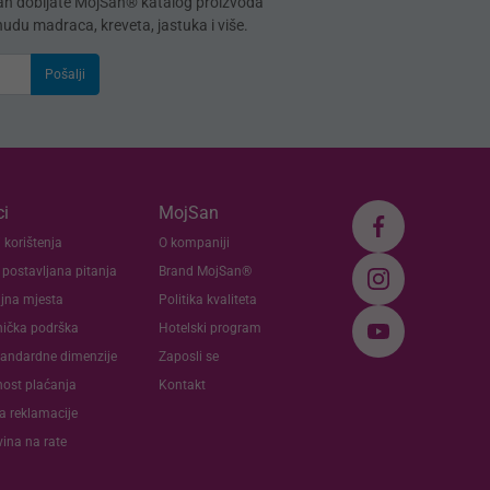
mah dobijate MojSan® katalog proizvoda
onudu madraca, kreveta, jastuka i više.
Pošalji
i
MojSan
 korištenja
O kompaniji
 postavljana pitanja
Brand MojSan®
jna mjesta
Politika kvaliteta
nička podrška
Hotelski program
andardne dimenzije
Zaposli se
nost plaćanja
Kontakt
va reklamacije
ina na rate