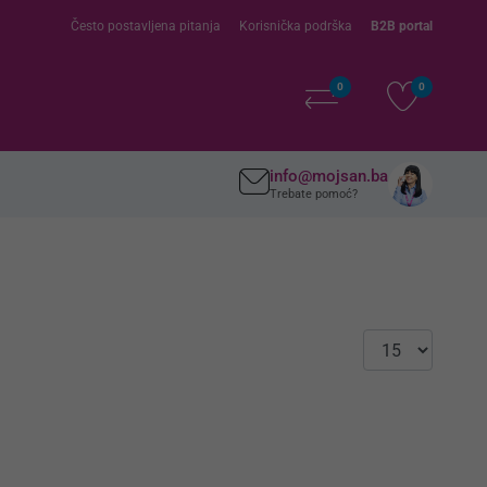
Često postavljena pitanja
Korisnička podrška
B2B portal
0
0
info@mojsan.ba
Trebate pomoć?