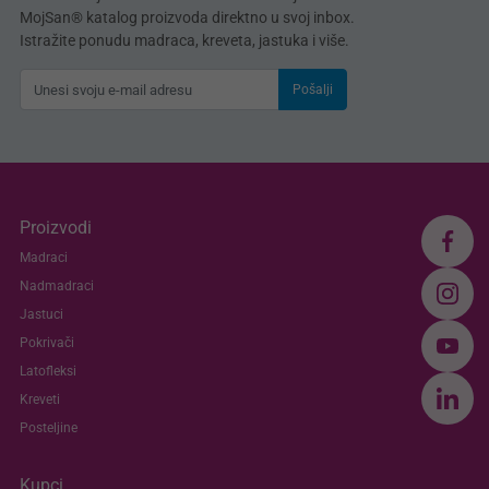
MojSan® katalog proizvoda direktno u svoj inbox.
Istražite ponudu madraca, kreveta, jastuka i više.
Pošalji
Proizvodi
Madraci
Nadmadraci
Jastuci
Pokrivači
Latofleksi
Kreveti
Posteljine
Kupci