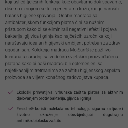
koji usljed tjelesnih funkcija koje obavljamo dok spavamo,
dišemo i znojimo se te regeneriramo kožu, mogu narušiti
balans higijene spavanja. Odabir madraca sa
antibakterijskom funkcijom platna čini se nužnim
pristupom kako bi se eliminirali negativni efekti i pojava
bakterija, gljivica i grinja kao najčešćih uzročnika koji
narušavaju idealan higijenski ambijent potreban za zdrav i
ugodan san. Kolekcija madraca MojSan® je pažljivo
kreirana u saradnji sa vodećim svjetskim proizvođačima
platana kako bi naši madraci bili oplemenjeni sa
najefikasnijim tretmanima za zaštitu higijenskog aspekta
proizvoda sa viljem konačnog zadovoljstva kupaca.
Ekološki prihvatljiva, vrhunska zaštita platna sa aktivnim
djelovanjem protiv bakterija, gljivica i grinja
Fresche® koristi molekularnu tehnologiju sigurnu za ljude i
životno okruženje obezbjeđujući dugotrajnu
antimikrobiološku zaštitu