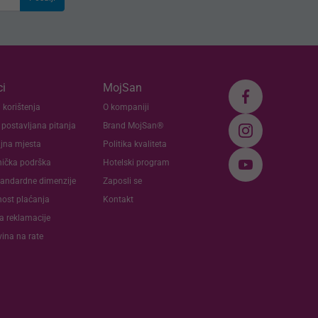
i
MojSan
 korištenja
O kompaniji
 postavljana pitanja
Brand MojSan®
jna mjesta
Politika kvaliteta
nička podrška
Hotelski program
andardne dimenzije
Zaposli se
nost plaćanja
Kontakt
va reklamacije
ina na rate