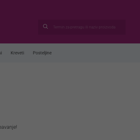
i
Kreveti
Posteljine
pavanje!