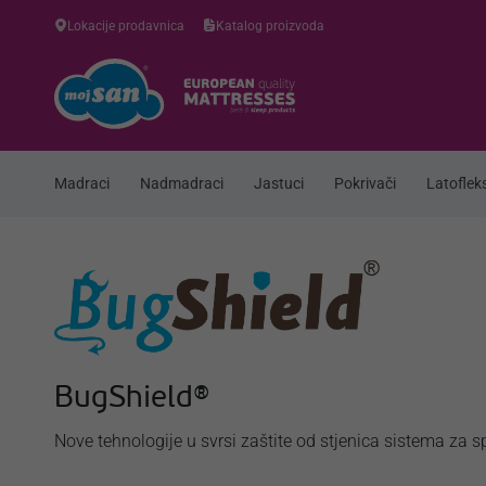
Lokacije prodavnica
Katalog proizvoda
Madraci
Nadmadraci
Jastuci
Pokrivači
Latofleks
BugShield®
Nove tehnologije u svrsi zaštite od stjenica sistema za s