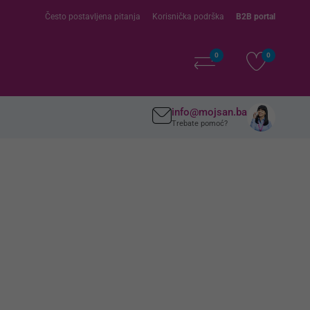
Često postavljena pitanja
Korisnička podrška
B2B portal
0
0
info@mojsan.ba
Trebate pomoć?