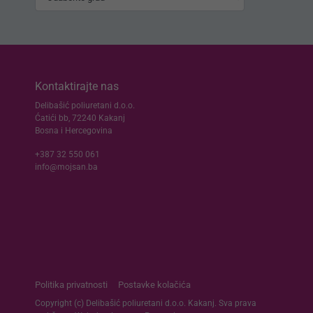
Kontaktirajte nas
Delibašić poliuretani d.o.o.
Ćatići bb, 72240 Kakanj
Bosna i Hercegovina
+387 32 550 061
info@mojsan.ba
Politika privatnosti
Postavke kolačića
Copyright (c) Delibašić poliuretani d.o.o. Kakanj. Sva prava