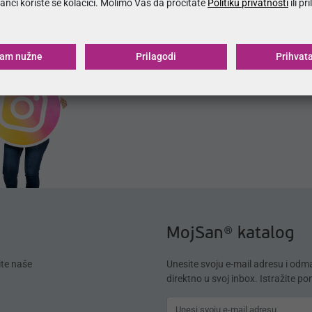
Zapratite nas na društvenim mrežama.
anci koriste se kolačići. Molimo Vas da pročitate
Politiku privatnosti
ili pr
ćam nužne
Prilagodi
Prihvat
MojSan® katalog
ite naše
Unesite svoju e-mail adresu i od
direktno u svoj inbox. Istražite p