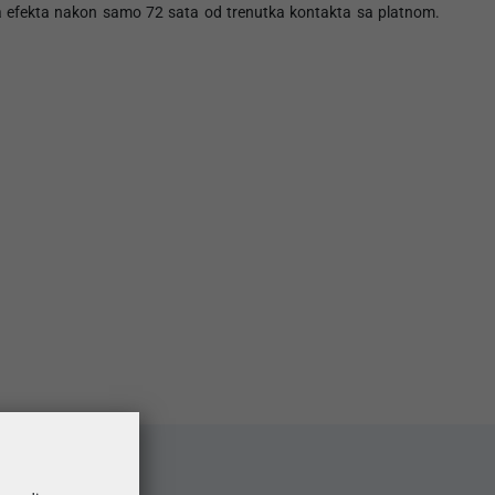
anja efekta nakon samo 72 sata od trenutka kontakta sa platnom.