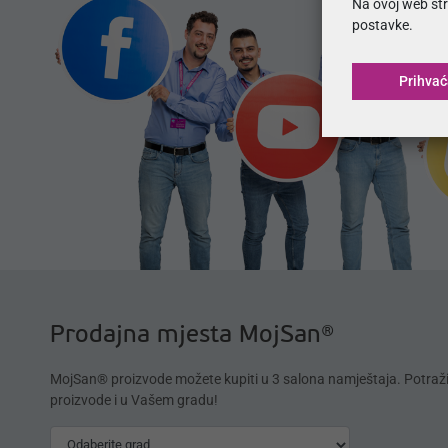
Na ovoj web str
postavke.
Prihva
Prodajna mjesta MojSan®
MojSan® proizvode možete kupiti u 3 salona namještaja. Potraž
proizvode i u Vašem gradu!