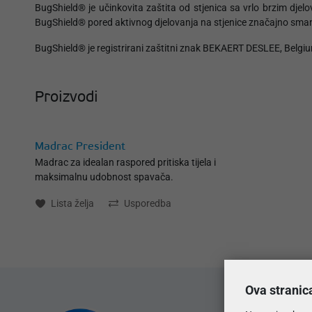
BugShield® je učinkovita zaštita od stjenica sa vrlo brzim dje
BugShield® pored aktivnog djelovanja na stjenice značajno sman
BugShield® je registrirani zaštitni znak BEKAERT DESLEE, Belgi
Proizvodi
Madrac President
Madrac za idealan raspored pritiska tijela i
maksimalnu udobnost spavača.
Lista želja
Usporedba
Ova stranic