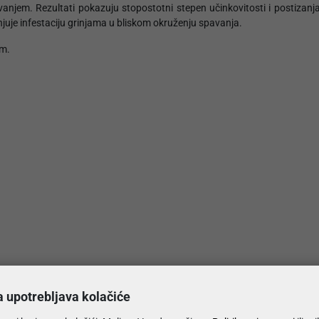
lovanjem. Rezultati pokazuju stopostotni stepen učinkovitosti i postiz
juje infestaciju grinjama u bliskom okruženju spavanja.
um.
#MojSan
a upotrebljava kolačiće