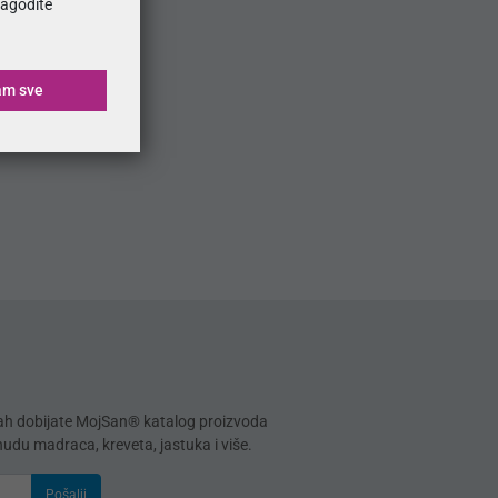
ilagodite
am sve
mah dobijate MojSan® katalog proizvoda
onudu madraca, kreveta, jastuka i više.
Pošalji