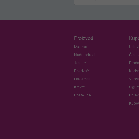
Proizvodi
Kupc
Madraci
Uslovi
Nadmadraci
Često
Jastuci
Proda
Pokrivači
Koris
Latofleksi
Vanst
Kreveti
Sigur
Posteljine
Prija
Kupov