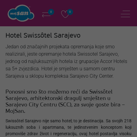
0
0
Hotel Swissôtel Sarajevo
Jedan od značajnih projekata opremanja koje smo
realizirali, jeste opremanje hotela Swissotel Sarajevo,
jednog od najluksuznijih hotela iz grupacije Accor Hotels
sa 5+ zvjezdica. Hotel je smješten u samom centru
Sarajeva u sklopu kompleksa Sarajevo City Center.
Ponosni smo što možemo reći da Swissôtel
Sarajevo, arhitektonski dragulj smješten u
Sarajevo City Centru (SCC), za svoje goste bira –
MojSan.
Swissôtel Sarajevo nije samo hotel; to je destinacija. Sa svojih 218
luksuznih soba i apartmana, te jedinstvenim konceptom koji
promoviše zdrav život i regeneraciju, ovaj hotel postavlja visoku