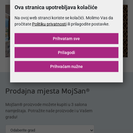
Ova stranica upotrebljava kolačiće
Na ovoj web stranci koriste se kolačići. Molimo Vas da
pročitate
Politiku privatnosti
ili prilagodite postavke.
Prihvatam sve
Prilagodi
Prihvaćam nužne
Prodajna mjesta MojSan®
MojSan® proizvode možete kupiti u 3 salona
namještaja. Potražite naše proizvode i u Vašem
gradu!