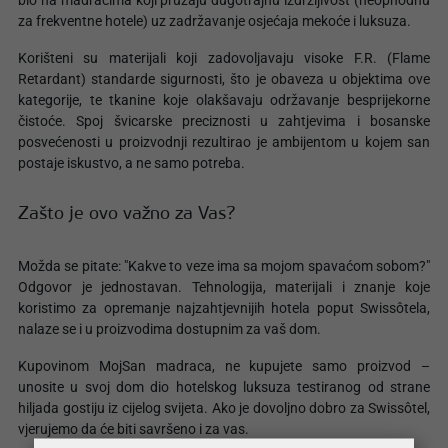
bio na madracima koji pružaju dugotrajnu izdržljivost (neophodnu
za frekventne hotele) uz zadržavanje osjećaja mekoće i luksuza.
Korišteni su materijali koji zadovoljavaju visoke F.R. (Flame
Retardant) standarde sigurnosti, što je obaveza u objektima ove
kategorije, te tkanine koje olakšavaju održavanje besprijekorne
čistoće. Spoj švicarske preciznosti u zahtjevima i bosanske
posvećenosti u proizvodnji rezultirao je ambijentom u kojem san
postaje iskustvo, a ne samo potreba.
Zašto je ovo važno za Vas?
Možda se pitate: "Kakve to veze ima sa mojom spavaćom sobom?"
Odgovor je jednostavan. Tehnologija, materijali i znanje koje
koristimo za opremanje najzahtjevnijih hotela poput Swissôtela,
nalaze se i u proizvodima dostupnim za vaš dom.
Kupovinom MojSan madraca, ne kupujete samo proizvod –
unosite u svoj dom dio hotelskog luksuza testiranog od strane
hiljada gostiju iz cijelog svijeta. Ako je dovoljno dobro za Swissôtel,
vjerujemo da će biti savršeno i za vas.