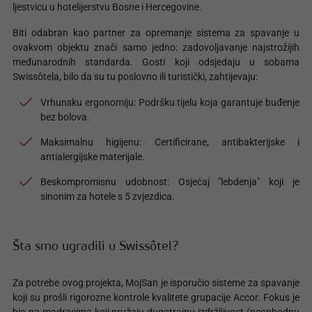
ljestvicu u hotelijerstvu Bosne i Hercegovine.
Biti odabran kao partner za opremanje sistema za spavanje u
ovakvom objektu znači samo jedno: zadovoljavanje najstrožijih
međunarodnih standarda. Gosti koji odsjedaju u sobama
Swissôtela, bilo da su tu poslovno ili turistički, zahtijevaju:
Vrhunsku ergonomiju: Podršku tijelu koja garantuje buđenje
bez bolova.
Maksimalnu higijenu: Certificirane, antibakterijske i
antialergijske materijale.
Beskompromisnu udobnost: Osjećaj "lebdenja" koji je
sinonim za hotele s 5 zvjezdica.
Šta smo ugradili u Swissôtel?
Za potrebe ovog projekta, MojSan je isporučio sisteme za spavanje
koji su prošli rigorozne kontrole kvalitete grupacije Accor. Fokus je