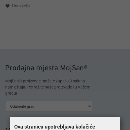
Lista želja
Prodajna mjesta MojSan®
MojSan® proizvode možete kupiti u 3 salona
namještaja. Potražite naše proizvode i u Vašem
gradu!
Ova stranica upotrebljava kolačiće