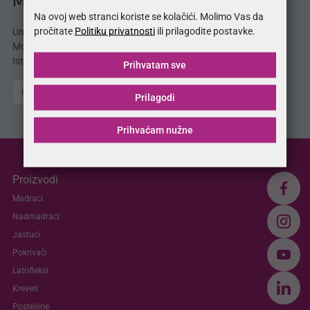
MojSan® katalog
Na ovoj web stranci koriste se kolačići. Molimo Vas da
pročitate
Politiku privatnosti
ili prilagodite postavke.
Unesite svoju e-mail adresu i odmah dobijate
MojSan® katalog proizvoda direktno u svoj inbox.
Istražite ponudu madraca, kreveta, jastuka i više.
Prihvatam sve
Pošalji
Prilagodi
Prihvaćam nužne
Proizvodi
Madraci
Nadmadraci
Jastuci
Pokrivači
Latofleksi
Kreveti
Posteljine